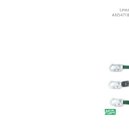
Linea
AN54718