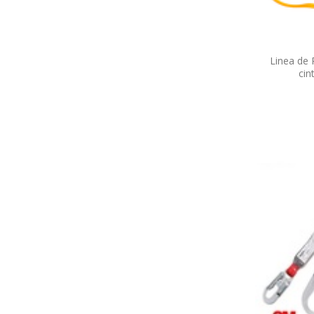
Linea de 
cin