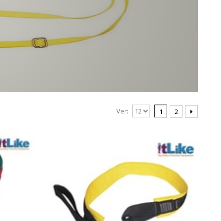
Ver:
1
2