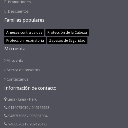
Promociones
Descuentos
Familias populares
Arneses contra caidas
Protección de la Cabeza
Proteccion respiratoria
Zapatos de Seguridad
Mi cuenta
Mi cuenta
Acerca de nosotros
Contáctanos
Información de contacto
Lima - Lima - Peru
0134075039 / 946561553
946053088 / 998281004
946087631 / 989196173