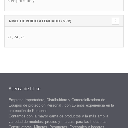
Steelpro Safety
NIVEL DE RUIDO ATENUADO (NRR)
21
,
24
,
25
Acerca de Itlike
Empresa Importadora, Distribuidora y Comercializadora de
Equipos
de protección Personal
, con 15 años experiencia en la
protección
de
Personal.
Contamos con la mayor gama de productos y la más amplia
variedad de modelos, precios y marcas, para las Industrias,
Constructoras, Mineras, Pesqueras, Forestales y hogares