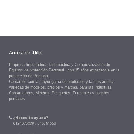
Acerca de Itlike
Empresa Importadora, Distribuidora y Comercializadora de
Equipos
de protección Personal
, con 15 años experiencia en la
protección
de
Personal.
Contamos con la mayor gama de productos y la más amplia
variedad de modelos, precios y marcas, para las Industrias,
Constructoras, Mineras, Pesqueras, Forestales y hogares
peruanos.
¿Necesita ayuda?
0134075039 / 946561553