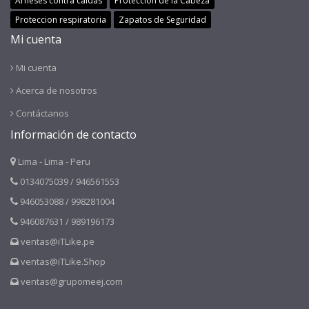
Arneses contra caidas
Protección de la Cabeza
Proteccion respiratoria
Zapatos de Seguridad
Mi cuenta
Mi cuenta
Acerca de nosotros
Contáctanos
Información de contacto
Lima - Lima - Peru
0134075039 / 946561553
946053088 / 998281004
946087631 / 989196173
ventas@iTLike.pe
ventas@iTLike.Shop
ventas@grupomeej.com