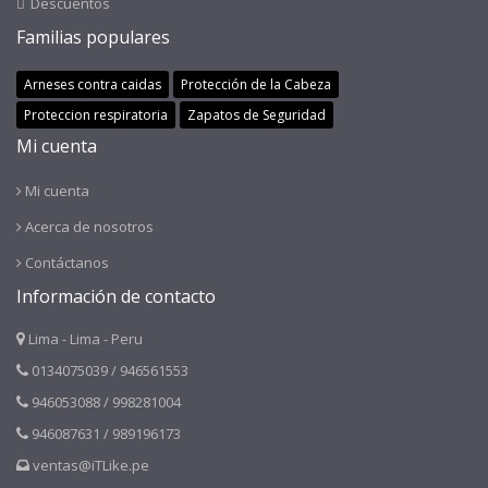
Descuentos
Familias populares
Arneses contra caidas
Protección de la Cabeza
Proteccion respiratoria
Zapatos de Seguridad
Mi cuenta
Mi cuenta
Acerca de nosotros
Contáctanos
Información de contacto
Lima - Lima - Peru
0134075039 / 946561553
946053088 / 998281004
946087631 / 989196173
ventas@iTLike.pe