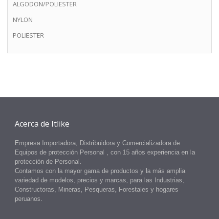
ALGODON/POLIESTER
NYLON
POLIESTER
Acerca de Itlike
Empresa Importadora, Distribuidora y Comercializadora de
Equipos
de protección Personal
, con 15 años experiencia en la
protección
de
Personal.
Contamos con la mayor gama de productos y la más amplia
variedad de modelos, precios y marcas, para las Industrias,
Constructoras, Mineras, Pesqueras, Forestales y hogares
peruanos.