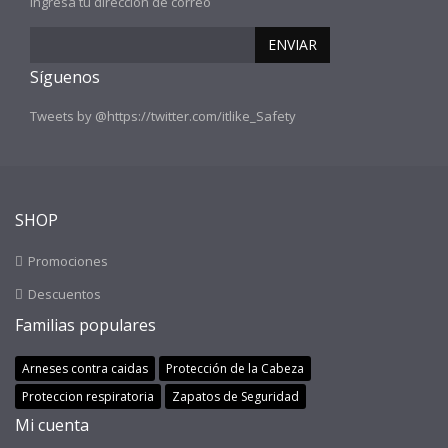
Ingresa tu dirección de correo
ENVIAR
Síguenos
Tweets by @https://twitter.com/itlike_Safety
SHOP
Promociones
Descuentos
Familias populares
Arneses contra caidas
Protección de la Cabeza
Proteccion respiratoria
Zapatos de Seguridad
Mi cuenta