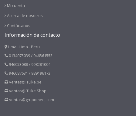
Mi cuenta
Acerca de nosotros
Contáctanos
Información de contacto
Lima - Lima - Peru
0134075039 / 946561553
946053088 / 998281004
946087631 / 989196173
ventas@iTLike.pe
ventas@iTLike.Shop
ventas@grupomeej.com