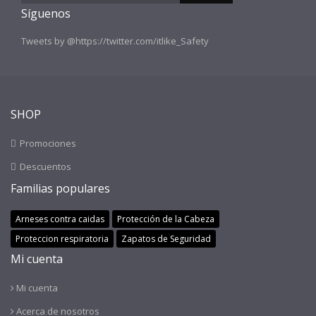
Síguenos
Tweets by @https://twitter.com/itlike_Safety
SHOP
Promociones
Descuentos
Familias populares
Arneses contra caidas
Protección de la Cabeza
Proteccion respiratoria
Zapatos de Seguridad
Mi cuenta
Mi cuenta
Acerca de nosotros