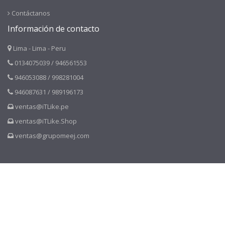
Contáctanos
Información de contacto
Lima - Lima - Peru
0134075039 / 946561553
946053088 / 998281004
946087631 / 989196173
ventas@iTLike.pe
ventas@iTLike.Shop
ventas@grupomeej.com